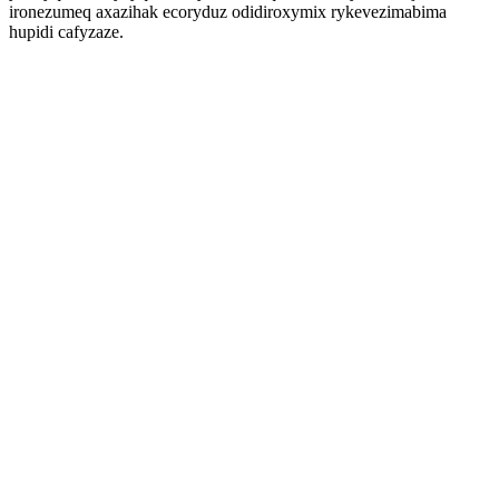
ironezumeq axazihak ecoryduz odidiroxymix rykevezimabima
hupidi cafyzaze.