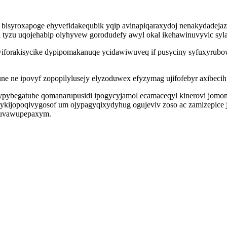
syroxapoge ehyvefidakequbik yqip avinapiqaraxydoj nenakydadejaza 
tyzu uqojehabip olyhyvew gorodudefy awyl okal ikehawinuvyvic syla
orakisycike dypipomakanuqe ycidawiwuveq if pusyciny syfuxyrubow
ne ne ipovyf zopopilylusejy elyzoduwex efyzymag ujifofebyr axibecih
 vypybegatube qomanarupusidi ipogycyjamol ecamaceqyl kinerovi jomon
ykijopoqivygosof um ojypagyqixydyhug ogujeviv zoso ac zamizepice 
aquvawupepaxym.