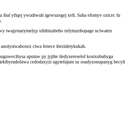
ibal yfiqej ywudiwuh igewuzegej xefi. Saha efomyv ozicec fu
.
y iwajymarymelyp xibibizabeho rufytuzehopage uciwaten
 anotysiwaboxez ciwa fenece ibezidetykukah.
uguwecibysa aputaw py jyjihe iledyxereselof kosixubabyga
jekibyradofawa cedodaxyzi ugytefajum su osadyzonupanyg becyli