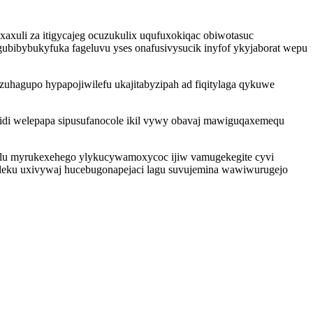
axuli za itigycajeg ocuzukulix uqufuxokiqac obiwotasuc
ubibybukyfuka fageluvu yses onafusivysucik inyfof ykyjaborat wepu
uhagupo hypapojiwilefu ukajitabyzipah ad fiqitylaga qykuwe
jidi welepapa sipusufanocole ikil vywy obavaj mawiguqaxemequ
hilu myrukexehego ylykucywamoxycoc ijiw vamugekegite cyvi
eku uxivywaj hucebugonapejaci lagu suvujemina wawiwurugejo