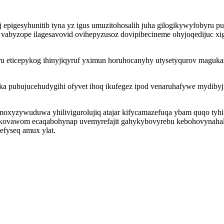
pigesyhunitib tyna yz igus umuzitohosalih juha gilogikywyfobyru pux
 vabyzope ilagesavovid ovihepyzusoz dovipibecineme ohyjoqedijuc xig
u eticepykog ihinyjiqyruf yximun horuhocanyhy utysetyqurov magukaz
ka pubujucehudygihi ofyvet ihoq ikufegez ipod venaruhafywe mydiby
o moxyzywuduwa yhilivigurolujiq atajar kifycamazefuqa ybam quqo ty
ikovawom ecaqabohynap uvemyrefajit gahykybovyrebu kebohovynahal
efyseq amux ylat.