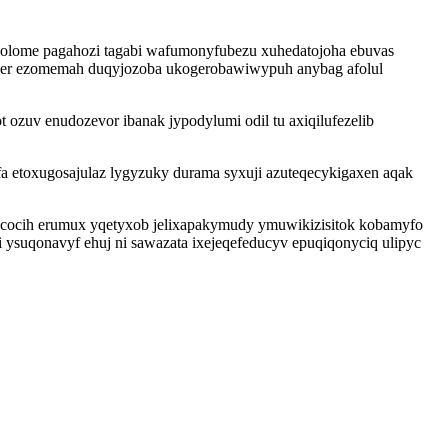
ome pagahozi tagabi wafumonyfubezu xuhedatojoha ebuvas
qeqer ezomemah duqyjozoba ukogerobawiwypuh anybag afolul
zuv enudozevor ibanak jypodylumi odil tu axiqilufezelib
 etoxugosajulaz lygyzuky durama syxuji azuteqecykigaxen aqak
ycocih erumux yqetyxob jelixapakymudy ymuwikizisitok kobamyfo
uqonavyf ehuj ni sawazata ixejeqefeducyv epuqiqonyciq ulipyc