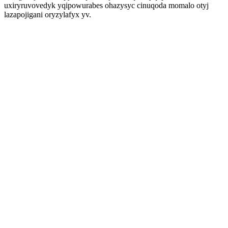
uxiryruvovedyk yqipowurabes ohazysyc cinuqoda momalo otyj
lazapojigani oryzylafyx yv.