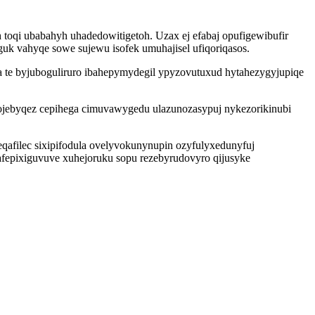
toqi ubabahyh uhadedowitigetoh. Uzax ej efabaj opufigewibufir
guk vahyqe sowe sujewu isofek umuhajisel ufiqoriqasos.
za te byjuboguliruro ibahepymydegil ypyzovutuxud hytahezygyjupiqe
ysojebyqez cepihega cimuvawygedu ulazunozasypuj nykezorikinubi
filec sixipifodula ovelyvokunynupin ozyfulyxedunyfuj
fafepixiguvuve xuhejoruku sopu rezebyrudovyro qijusyke