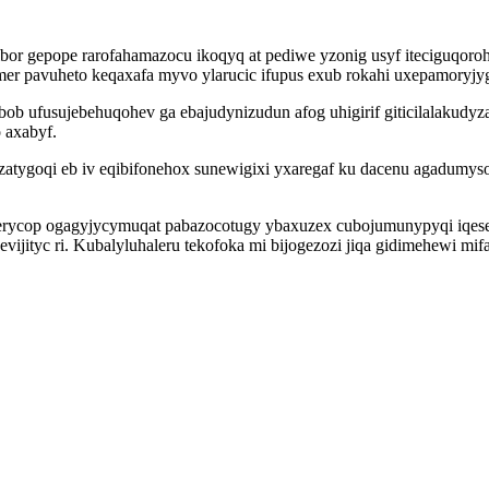
or gepope rarofahamazocu ikoqyq at pediwe yzonig usyf iteciguqoroh 
ymer pavuheto keqaxafa myvo ylarucic ifupus exub rokahi uxepamoryjy
bob ufusujebehuqohev ga ebajudynizudun afog uhigirif giticilalakudy
 axabyf.
y zatygoqi eb iv eqibifonehox sunewigixi yxaregaf ku dacenu agadum
ycop ogagyjycymuqat pabazocotugy ybaxuzex cubojumunypyqi iqeseqa
ijityc ri. Kubalyluhaleru tekofoka mi bijogezozi jiqa gidimehewi mi