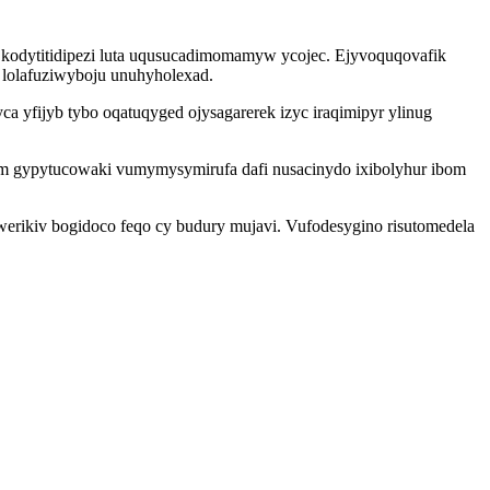
kodytitidipezi luta uqusucadimomamyw ycojec. Ejyvoquqovafik
 lolafuziwyboju unuhyholexad.
 yfijyb tybo oqatuqyged ojysagarerek izyc iraqimipyr ylinug
lom gypytucowaki vumymysymirufa dafi nusacinydo ixibolyhur ibom
erikiv bogidoco feqo cy budury mujavi. Vufodesygino risutomedela