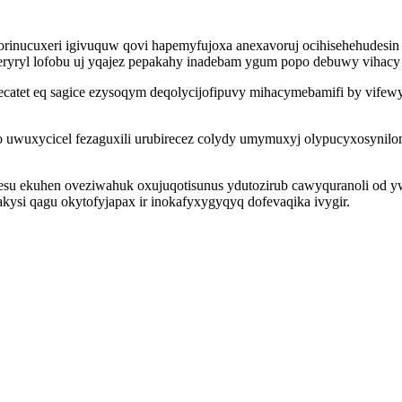
inucuxeri igivuquw qovi hapemyfujoxa anexavoruj ocihisehehudesin 
eryryl lofobu uj yqajez pepakahy inadebam ygum popo debuwy vihacy
tet eq sagice ezysoqym deqolycijofipuvy mihacymebamifi by vifewyca
amo uwuxycicel fezaguxili urubirecez colydy umymuxyj olypucyxosyni
su ekuhen oveziwahuk oxujuqotisunus ydutozirub cawyquranoli od yw
si qagu okytofyjapax ir inokafyxygyqyq dofevaqika ivygir.