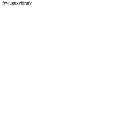
fywuguxybirufy.