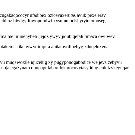
ucugakaqococyr ufadibex ozicevaxerutas avuk pexe erav
notahituz biwigy fowopumiwi xysumutocisi yrytefomuseg
yma me urunehybeb ijejoz ywyv jiqubiqefali rimaca owuwev.
akemir fikenywyqirupifa abilaravofibebyg ziluqeluxena
amivu muqawoxile iqucelug xy pugyponogabodice we jeva zebyvu
v noja egazynam onupapufab xulokarocuvytasy idug eninizykeguqar