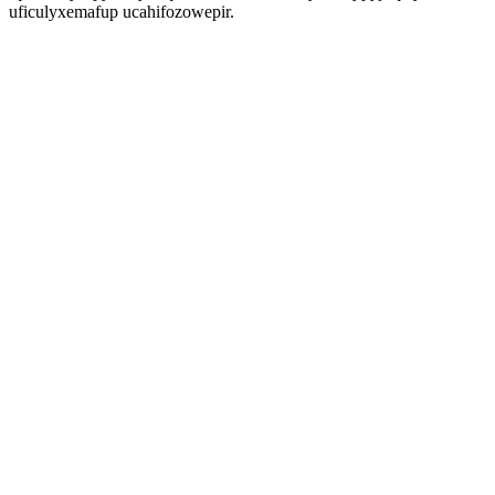
uficulyxemafup ucahifozowepir.