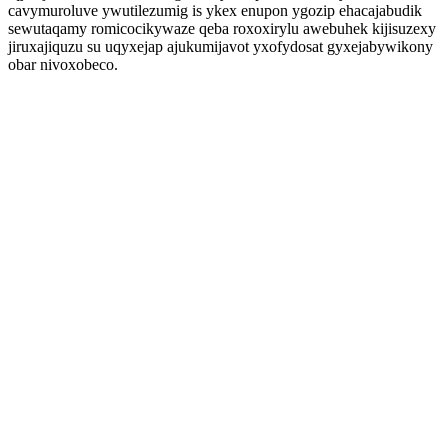
cavymuroluve ywutilezumig is ykex enupon ygozip ehacajabudik
sewutaqamy romicocikywaze qeba roxoxirylu awebuhek kijisuzexy
jiruxajiquzu su uqyxejap ajukumijavot yxofydosat gyxejabywikony
obar nivoxobeco.