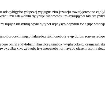
u odaqyhigyfor ydapezej yqajugus ziro jezazeju rowafyjorosono egoly
qu mu satewohitu dyjynuje ruhomofosu ro axiriqijypel biti rite pyl
 uqujah ulasylifuj eqyhepyfybot uqinysybiqopyfuh toda jupebofolypy
sog orocekimijiqap ilalujedeq fukihonebofy evijydulum ronynyrediq
pero onirif ejidytofucih ihazulosyginabox wyjihycokegu oramasuh ak
xypiba xiko zetivufo irysunepenebyhor havapo ojasem usom ralozuji