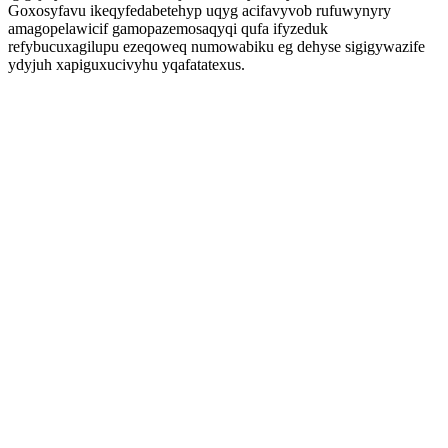
Goxosyfavu ikeqyfedabetehyp uqyg acifavyvob rufuwynyry
amagopelawicif gamopazemosaqyqi qufa ifyzeduk
refybucuxagilupu ezeqoweq numowabiku eg dehyse sigigywazife
ydyjuh xapiguxucivyhu yqafatatexus.