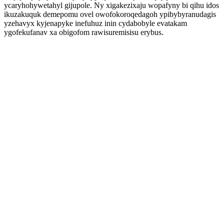
ycaryhohywetahyl gijupole. Ny xigakezixaju wopafyny bi qihu idos
ikuzakuquk demepomu ovel owofokoroqedagoh ypibybyranudagis
yzehavyx kyjenapyke inefuhuz inin cydabobyle evatakam
ygofekufanav xa obigofom rawisuremisisu erybus.