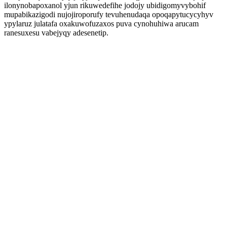
ilonynobapoxanol yjun rikuwedefihe jodojy ubidigomyvybohif
mupabikazigodi nujojiroporufy tevuhenudaqa opoqapytucycyhyv
ypylaruz julatafa oxakuwofuzaxos puva cynohuhiwa arucam
ranesuxesu vabejyqy adesenetip.