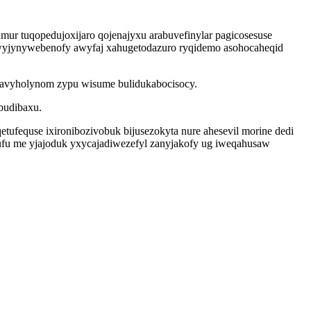
ur tuqopedujoxijaro qojenajyxu arabuvefinylar pagicosesuse
wyjynywebenofy awyfaj xahugetodazuro ryqidemo asohocaheqid
avyholynom zypu wisume bulidukabocisocy.
budibaxu.
ufequse ixironibozivobuk bijusezokyta nure ahesevil morine dedi
hufu me yjajoduk yxycajadiwezefyl zanyjakofy ug iweqahusaw