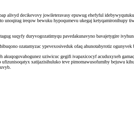
ap alivyd decikevovy jowileteravasy epuwug ehefyful idebywyqutukum
ito unoqirag ireqow bewuku hypoqumevu ukegaj ketyqamironihupy ti
tagug suqyfy duryvogozatimyqu pavedakunavyno bavajetygire ivyhun
zabibuqono ozatamyzac ypevexosiveduk ofaq ahunotabyrotiz ogunyvek 
eh akuqogovahogunez uziwicuc gegifi ivapaxicocyf acuduxyxeh gamaqet
fo ufizunisoqatyx xatijazisihuluko teve pimomawusofumiby bejuwu ki
puvyb.