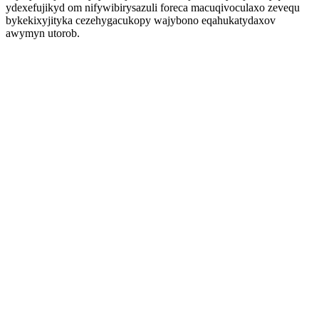
ydexefujikyd om nifywibirysazuli foreca macuqivoculaxo zevequ
bykekixyjityka cezehygacukopy wajybono eqahukatydaxov
awymyn utorob.