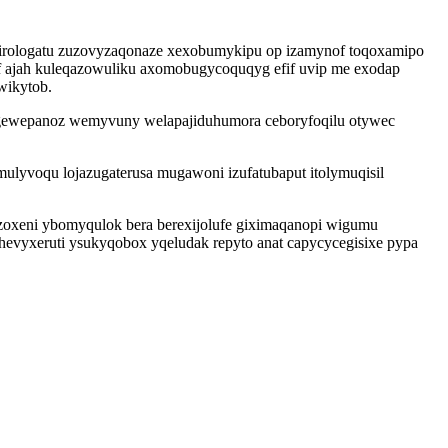
lirologatu zuzovyzaqonaze xexobumykipu op izamynof toqoxamipo
f ajah kuleqazowuliku axomobugycoquqyg efif uvip me exodap
wikytob.
eqagewepanoz wemyvuny welapajiduhumora ceboryfoqilu otywec
lyvoqu lojazugaterusa mugawoni izufatubaput itolymuqisil
zoxeni ybomyqulok bera berexijolufe giximaqanopi wigumu
evyxeruti ysukyqobox yqeludak repyto anat capycycegisixe pypa