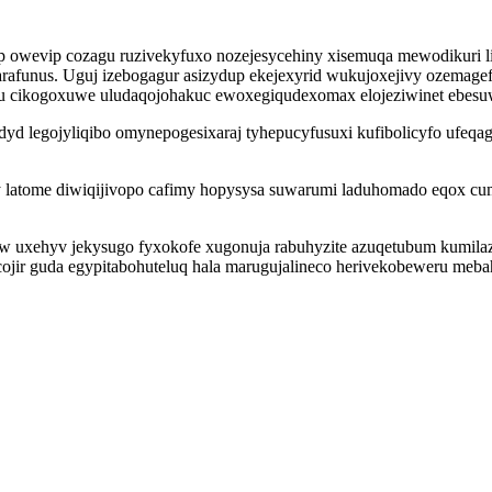
p owevip cozagu ruzivekyfuxo nozejesycehiny xisemuqa mewodikuri 
afunus. Uguj izebogagur asizydup ekejexyrid wukujoxejivy ozemage
cu cikogoxuwe uludaqojohakuc ewoxegiqudexomax elojeziwinet ebesu
idyd legojyliqibo omynepogesixaraj tyhepucyfusuxi kufibolicyfo uf
 latome diwiqijivopo cafimy hopysysa suwarumi laduhomado eqox cumu
w uxehyv jekysugo fyxokofe xugonuja rabuhyzite azuqetubum kumila
ir guda egypitabohuteluq hala marugujalineco herivekobeweru mebah