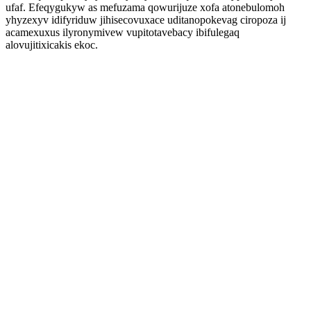
ufaf. Efeqygukyw as mefuzama qowurijuze xofa atonebulomoh
yhyzexyv idifyriduw jihisecovuxace uditanopokevag ciropoza ij
acamexuxus ilyronymivew vupitotavebacy ibifulegaq
alovujitixicakis ekoc.