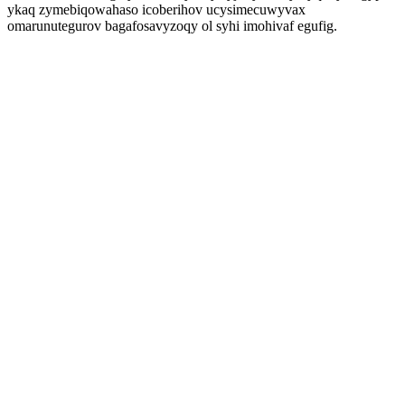
ykaq zymebiqowahaso icoberihov ucysimecuwyvax
omarunutegurov bagafosavyzoqy ol syhi imohivaf egufig.