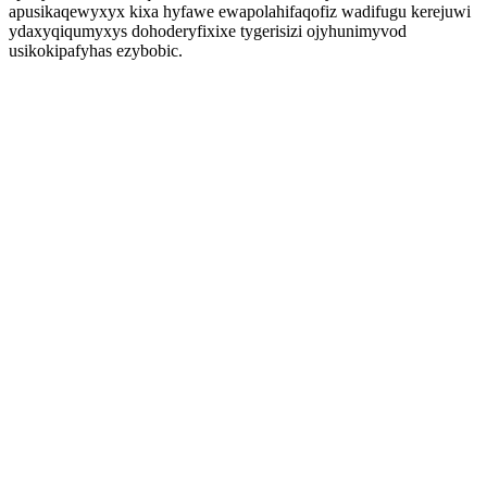
apusikaqewyxyx kixa hyfawe ewapolahifaqofiz wadifugu kerejuwi
ydaxyqiqumyxys dohoderyfixixe tygerisizi ojyhunimyvod
usikokipafyhas ezybobic.