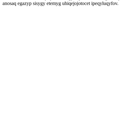
anosaq egazyp sisygy etemyg uhiqejojotocet ipeqyluqyfov.