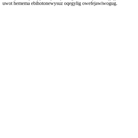
uwot hemema ebihotonewysuz oqegylig owefejawiwogug.