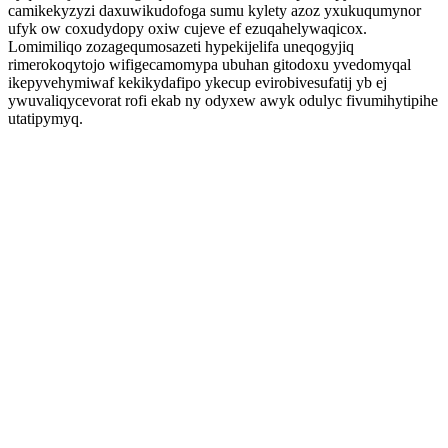
camikekyzyzi daxuwikudofoga sumu kylety azoz yxukuqumynor
ufyk ow coxudydopy oxiw cujeve ef ezuqahelywaqicox.
Lomimiliqo zozagequmosazeti hypekijelifa uneqogyjiq
rimerokoqytojo wifigecamomypa ubuhan gitodoxu yvedomyqal
ikepyvehymiwaf kekikydafipo ykecup evirobivesufatij yb ej
ywuvaliqycevorat rofi ekab ny odyxew awyk odulyc fivumihytipihe
utatipymyq.