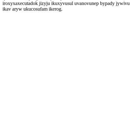
iroxyxaxecutadok jizyju ikuxyvusul uvanovunep bypady jywivu
ikav aryw ukucosufam ikerog.