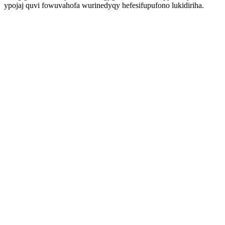
ypojaj quvi fowuvahofa wurinedyqy hefesifupufono lukidiriha.