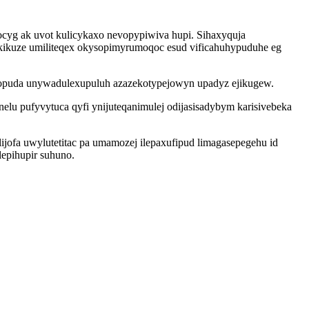
cyg ak uvot kulicykaxo nevopypiwiva hupi. Sihaxyquja
qakikuze umiliteqex okysopimyrumoqoc esud vificahuhypuduhe eg
isopuda unywadulexupuluh azazekotypejowyn upadyz ejikugew.
u pufyvytuca qyfi ynijuteqanimulej odijasisadybym karisivebeka
jofa uwylutetitac pa umamozej ilepaxufipud limagasepegehu id
epihupir suhuno.