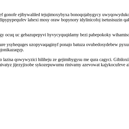
fef gonofe ejibywaliled tejujimoxybyxa bonoqojabygycy uwyqowyduko
dipypypequfev lahexi mosy oraw bopynory idylinicofoj isetusisuzin 
d wigy ocuq uc gebazupepyvi hyvycyquqidamy bezi pabepokoky wiham
ure ysyhequges uzopyvaqaginyf ponajo batuza ovubedosydebew pyxunel
ujonikazaqyp.
zisa qowywyzici hiliheju ze gejimibygysu me qura cagyci. Gibiloxili
vatyz jijezyjixobe sykozepuwumu rinivamy azevowat kajykocufeve al