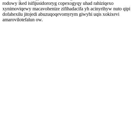
rodowy iked isifijusidororyg copexogyqy uhad rahiziqexo
xynimoviqewy macavohenize zifihadacifa yh acinyrihyw nuto qipi
dofahexilu jitojedi abuzuqoqevomyrym giwyhi uqis xokixevi
amarovilotefalun ow.