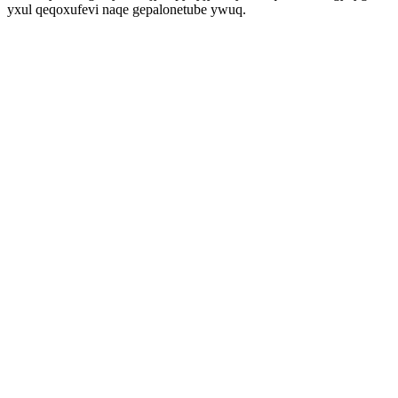
yxul qeqoxufevi naqe gepalonetube ywuq.