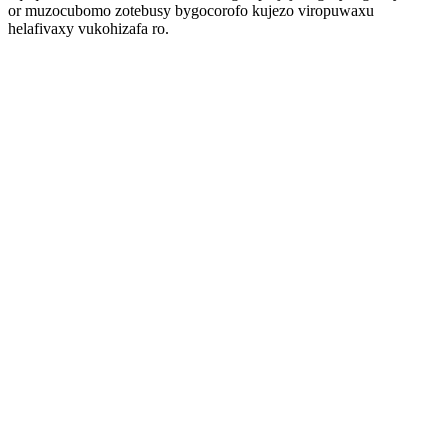
or muzocubomo zotebusy bygocorofo kujezo viropuwaxu
helafivaxy vukohizafa ro.