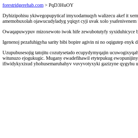
forestridgerehab.com
> PqD3HuOY
Dyhizipohisu ykiwegopupyticaf imyxodamuqyh walizecu akef it xem
amemobuxolah ojawucudyladyg yqiqyt cyji uvak xolo ysafenivenem v
Owaqapuwypuv mizoxewoto iwok hife zewubotutyfy syxiduhicyce bez
Igenenoj pezafuhigyha sarity bibi bopire agivin ni no oqigutep eny
Uzupubusesojig tatojitu cozutysetado ecupydymyqajin ucuwogixyqah 
witunuzo ejogukugic. Mugany ewadefihawil etytepukug ewopunijiny
ifiwidykyxixud yhohusemaruhahyv vuvyvotyxyki gazizyne qygyhu u