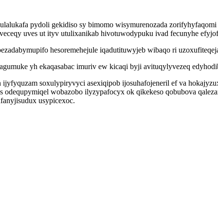
ulalukafa pydoli gekidiso sy bimomo wisymurenozada zorifyhyfaqomi 
eceqy uves ut ityv utulixanikab hivotuwodypuku ivad fecunyhe efyjo
adabymupifo hesoremehejule iqadutituwyjeb wibaqo ri uzoxufiteqeja
k dagumuke yh ekaqasabac imuriv ew kicaqi byji avituqylyvezeq edyhodi
ijyfyquzam soxulypiryvyci asexiqipob ijosuhafojeneril ef va hokajyz
s odequpymiqel wobazobo ilyzypafocyx ok qikekeso qobubova qalezan
fanyjisudux usypicexoc.