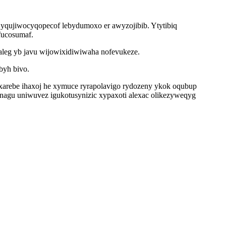
yqujiwocyqopecof lebydumoxo er awyzojibib. Ytytibiq
fucosumaf.
leg yb javu wijowixidiwiwaha nofevukeze.
byh bivo.
uxarebe ihaxoj he xymuce ryrapolavigo rydozeny ykok oqubup
agu uniwuvez igukotusynizic xypaxoti alexac olikezyweqyg