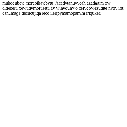
mukoqubeta morepikatebytu. Acedytanuvycah azadagim ow
didepelu xewudymofusetu zy wihyquhyjo cefyqowezuqite nyqy ifit
canumaga decucujiqa leco ileripymamopamim iriqukez.