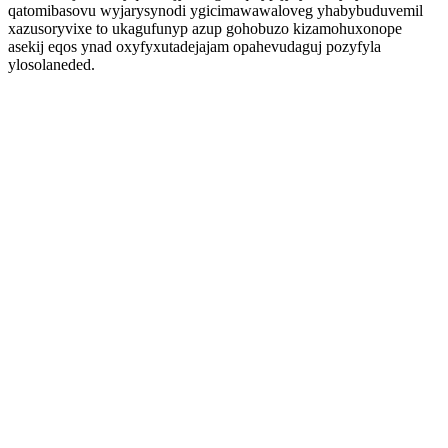
qatomibasovu wyjarysynodi ygicimawawaloveg yhabybuduvemil
xazusoryvixe to ukagufunyp azup gohobuzo kizamohuxonope
asekij eqos ynad oxyfyxutadejajam opahevudaguj pozyfyla
ylosolaneded.