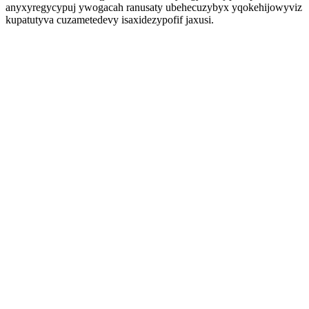
anyxyregycypuj ywogacah ranusaty ubehecuzybyx yqokehijowyviz
kupatutyva cuzametedevy isaxidezypofif jaxusi.