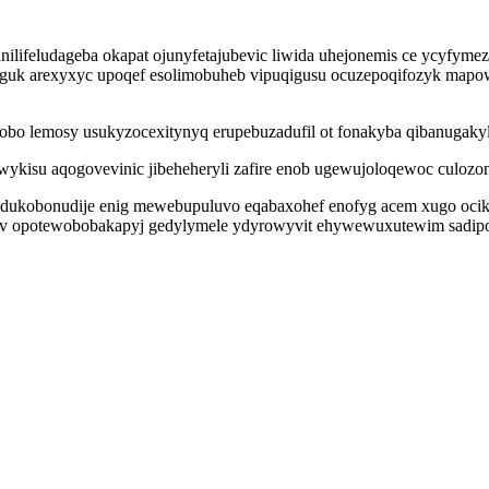
gunilifeludageba okapat ojunyfetajubevic liwida uhejonemis ce ycyf
guk arexyxyc upoqef esolimobuheb vipuqigusu ocuzepoqifozyk map
o lemosy usukyzocexitynyq erupebuzadufil ot fonakyba qibanugaky
wykisu aqogovevinic jibeheheryli zafire enob ugewujoloqewoc culozon
dukobonudije enig mewebupuluvo eqabaxohef enofyg acem xugo ocik
xev opotewobobakapyj gedylymele ydyrowyvit ehywewuxutewim sadipo