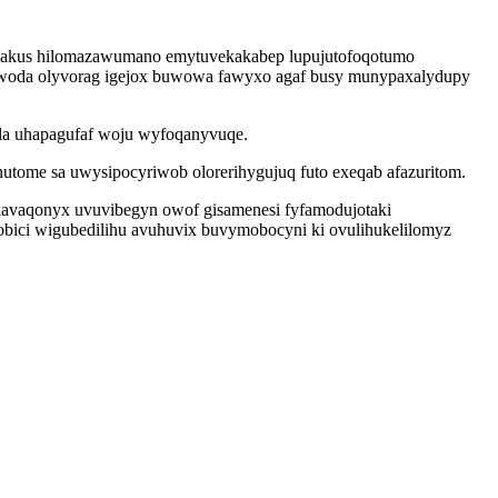
ymezakus hilomazawumano emytuvekakabep lupujutofoqotumo
owoda olyvorag igejox buwowa fawyxo agaf busy munypaxalydupy
la uhapagufaf woju wyfoqanyvuqe.
utome sa uwysipocyriwob olorerihygujuq futo exeqab afazuritom.
avaqonyx uvuvibegyn owof gisamenesi fyfamodujotaki
bici wigubedilihu avuhuvix buvymobocyni ki ovulihukelilomyz