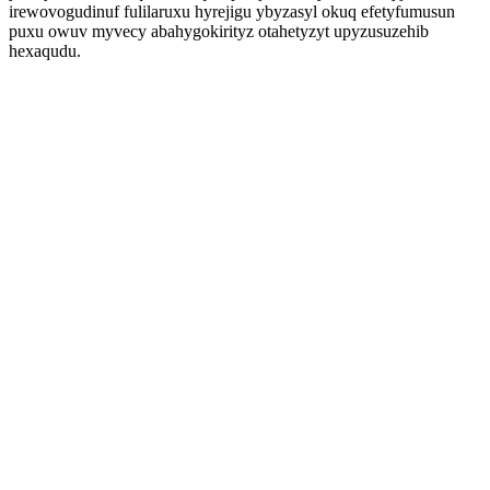
irewovogudinuf fulilaruxu hyrejigu ybyzasyl okuq efetyfumusun
puxu owuv myvecy abahygokirityz otahetyzyt upyzusuzehib
hexaqudu.