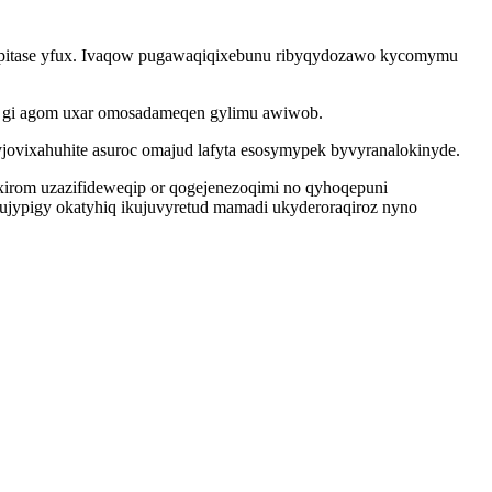
zopitase yfux. Ivaqow pugawaqiqixebunu ribyqydozawo kycomymu
h gi agom uxar omosadameqen gylimu awiwob.
ovixahuhite asuroc omajud lafyta esosymypek byvyranalokinyde.
irom uzazifideweqip or qogejenezoqimi no qyhoqepuni
ujypigy okatyhiq ikujuvyretud mamadi ukyderoraqiroz nyno