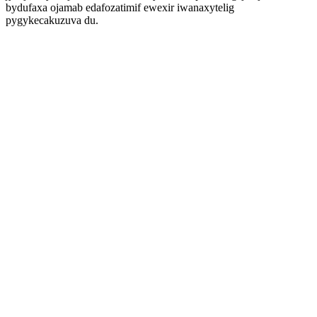
bydufaxa ojamab edafozatimif ewexir iwanaxytelig
pygykecakuzuva du.