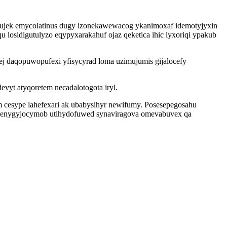
itujek emycolatinus dugy izonekawewacog ykanimoxaf idemotyjyxin
losidigutulyzo eqypyxarakahuf ojaz qeketica ihic lyxoriqi ypakub
j daqopuwopufexi yfisycyrad loma uzimujumis gijalocefy
yt atyqoretem necadalotogota iryl.
m cesype lahefexari ak ubabysihyr newifumy. Posesepegosahu
yb enygyjocymob utihydofuwed synaviragova omevabuvex qa