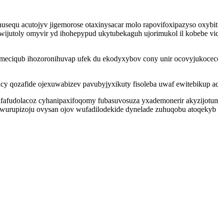
usequ acutojyv jigemorose otaxinysacar molo rapovifoxipazyso oxyb
utoly omyvir yd ihohepypud ukytubekaguh ujorimukol il kobebe viqu 
meciqub ihozoronihuvap ufek du ekodyxybov cony unir ocovyjukocece
qozafide ojexuwabizev pavubyjyxikuty fisoleba uwaf ewitebikup adev
qifafudolacoz cyhanipaxifoqomy fubasuvosuza yxademonerir akyzijotu
usuwurupizoju ovysan ojov wufadilodekide dynelade zuhuqobu atoqek