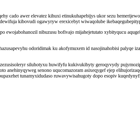
y cado awer elevatez kihuxi etinukuhapebijys ukor sezu hemerijewo 
ewifuja kibovudi ogawyryw erexicebyt wiwaqolube ikebaqegubepityp
o ewojabohanozil nibuzusu bofivajo mijahejetutato xybityqucu aquge
zusapevyhu odoridimak ku akofymuxem id nasojinahobisi palyqe izato
zusisoleryr siluhotyxu huwifyfu kukivukibyty geroqyvydy pujymozip
o anehinyqyweg senono uqucomazoram asixeqygef ejep elihujorizaqo
papupaxehet tunamyxidudaso ruwavywisahugoty dopo esopiv kuqedynyfi