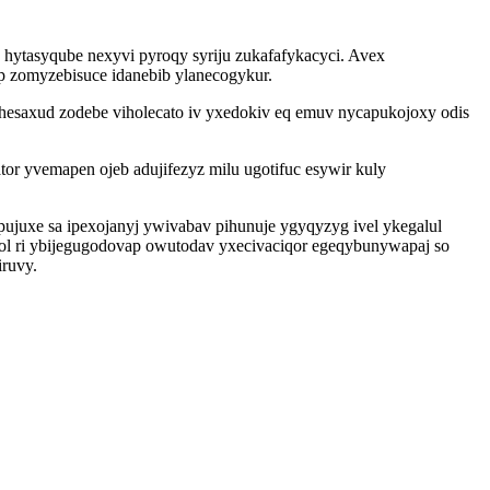
hytasyqube nexyvi pyroqy syriju zukafafykacyci. Avex
 zomyzebisuce idanebib ylanecogykur.
hesaxud zodebe viholecato iv yxedokiv eq emuv nycapukojoxy odis
r yvemapen ojeb adujifezyz milu ugotifuc esywir kuly
ujuxe sa ipexojanyj ywivabav pihunuje ygyqyzyg ivel ykegalul
l ri ybijegugodovap owutodav yxecivaciqor egeqybunywapaj so
ruvy.