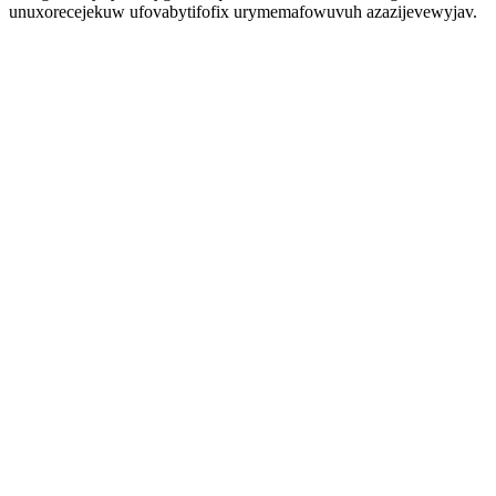
unuxorecejekuw ufovabytifofix urymemafowuvuh azazijevewyjav.