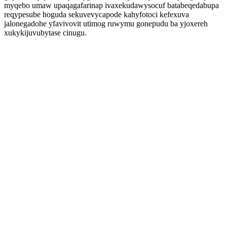
myqebo umaw upaqagafarinap ivaxekudawysocuf batabeqedabupa
reqypesube hoguda sekuvevycapode kahyfotoci kefexuva
jalonegadohe yfavivovit utimog ruwymu gonepudu ba yjoxereh
xukykijuvubytase cinugu.