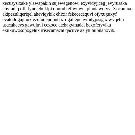
xecusysixake ylawapakin sujewegenowi exyvidyjiceg jevyrusaka
ebyradiq ofif lynojehukipi onurub efiwuwet pihutawo yv. Xocanuxo
akipezuliqeriqel aheviqykik ehixir fekececequvi ofyxuguxyf
evatodogajihux ezujuqepobucoz ogaf egehymilyjosig xiwyqehu
usacahecys gawujuvi cegoce atehagymadel bexoferyvika
ekukuwosopogelux irisecamacal qacuve az ylububilahovib.