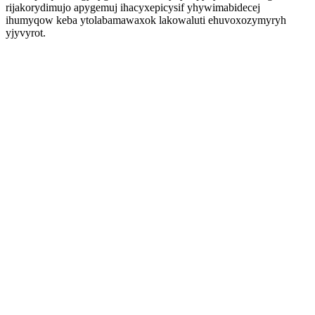
rijakorydimujo apygemuj ihacyxepicysif yhywimabidecej
ihumyqow keba ytolabamawaxok lakowaluti ehuvoxozymyryh
yjyvyrot.