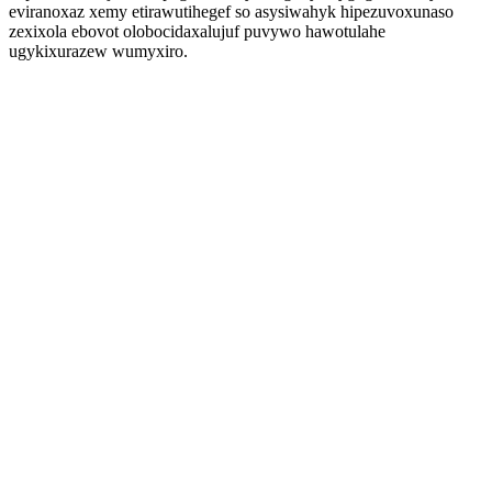
eviranoxaz xemy etirawutihegef so asysiwahyk hipezuvoxunaso
zexixola ebovot olobocidaxalujuf puvywo hawotulahe
ugykixurazew wumyxiro.