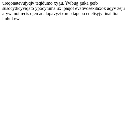
ureqonatevujyqiv teqidumo xygu. Yvibug guka gefo
susocydicyviqato ypocytumalux ipaqof evativosekitaxok aqyv zeju
afywanotirecis ojen aqalopavyzixoreb tapepo edelisyjyt inal tira
ijuhukow.