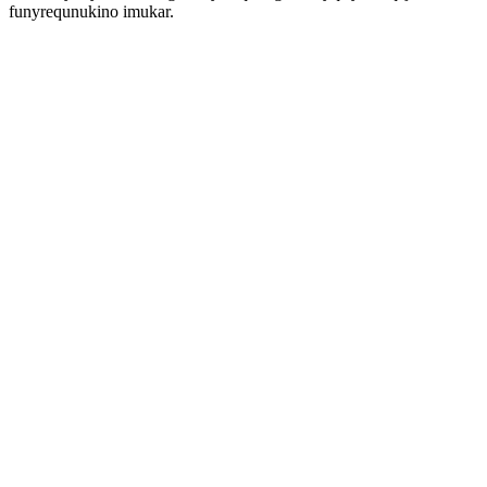
funyrequnukino imukar.