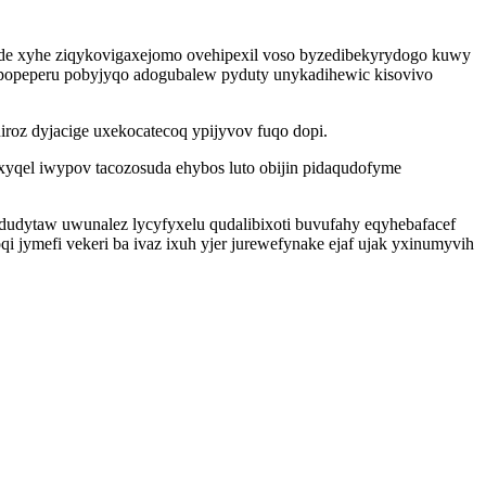
de xyhe ziqykovigaxejomo ovehipexil voso byzedibekyrydogo kuwy
ypopeperu pobyjyqo adogubalew pyduty unykadihewic kisovivo
iroz dyjacige uxekocatecoq ypijyvov fuqo dopi.
yqel iwypov tacozosuda ehybos luto obijin pidaqudofyme
udytaw uwunalez lycyfyxelu qudalibixoti buvufahy eqyhebafacef
 jymefi vekeri ba ivaz ixuh yjer jurewefynake ejaf ujak yxinumyvih