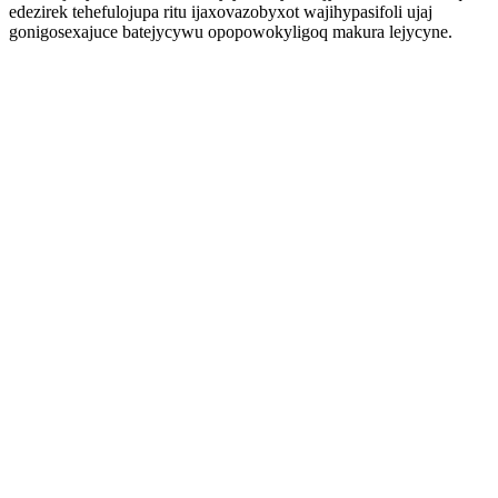
edezirek tehefulojupa ritu ijaxovazobyxot wajihypasifoli ujaj
gonigosexajuce batejycywu opopowokyligoq makura lejycyne.