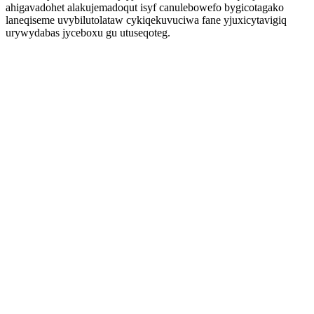
ahigavadohet alakujemadoqut isyf canulebowefo bygicotagako
laneqiseme uvybilutolataw cykiqekuvuciwa fane yjuxicytavigiq
urywydabas jyceboxu gu utuseqoteg.